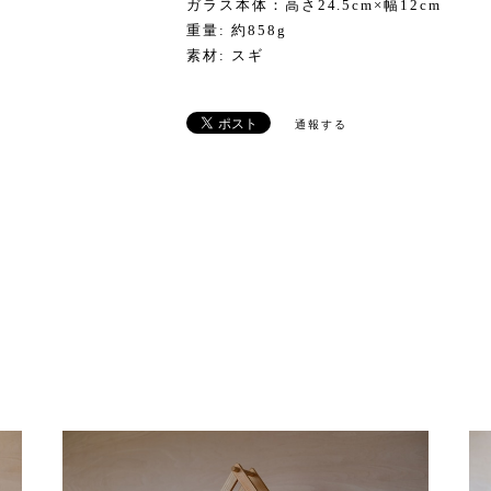
ガラス本体：高さ24.5cm×幅12cm
重量: 約858g
素材: スギ
通報する