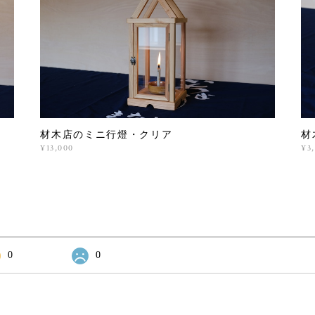
材木店のミニ行燈・クリア
材
¥13,000
¥3
0
0